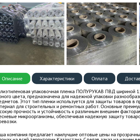
Описание
Характеристики
Оплата
Доста
лиэтиленовая упаковочная пленка ПОЛУРУКАВ ПВД шириной 15
рного цвета, предназначена для надежной упаковки разнообраз
едметов. Этот тип пленки используется для защиты товаров в п
териал для строительных и ремонтных работ. Основные преиму
сокую прочность и устойчивость к различным внешним факторам, 
есневые микроорганизмы, обеспечивая надежную защиту товаров
ревозки.
ша компания предлагает
наилучшие оптовые цены на прозрачны
лонах на всей территории Казахстана
. Сделав заказ на нашем в