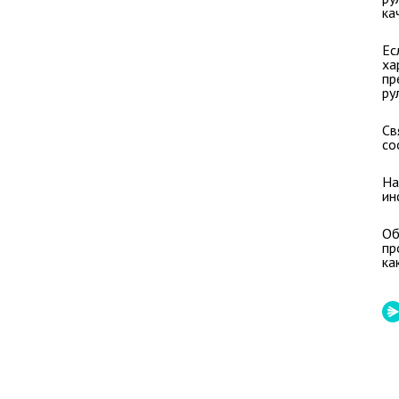
ка
Ес
ха
пр
ру
Св
со
На
ин
Об
пр
ка