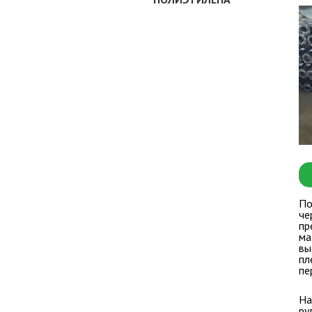
По
че
пр
ма
вы
пл
пе
На
ру