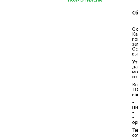
Сб
Ох
Ка
по
за
Ос
вы
Ут
да
мо
от
Вн
ТО
на
• 
ПН
• 
• 
ор
Те
со