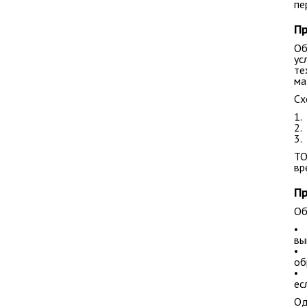
пе
Пр
Об
ус
те
ма
Сх
1.
2.
3.
ТО
вр
Пр
Об
• 
вы
• 
об
ес
Од