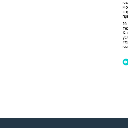
вз
мо
сп
пр
Ме
те
Ка
ус
то
вы