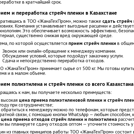
реработке в кратчайший срок.
ием и переработка стрейч пленки в Казахстане
ратившись в ТОО «ЖанаТехПром», можно также
сдать стрейч 
ловиях. Компания устанавливает выгодные расценки и действуе
хнологиям. Это обеспечивает возможность эффективно, безоп
териал, существенно снижая вред окружающей среде.
ема, по которой осуществляется
прием стрейч пленки
в общем
 Звонок или онлайн-обращение к менеджеру компании.
 Обсуждение условий, которые подойдут заказчику услуги.
 Сдача и непосредственно переработка отходов.
О «ЖанаТехПром» принимает сырье от 500 кг. Мы готовы купит
емя и в малом объеме.
ием полиэтилена и стрейч пленки со всего Казахстана
ращаясь к нам, вы получаете несколько преимуществ:
высокая
цена приема полиэтиленовой пленки и стрейч пле
году при сотрудничестве;
обратиться к менеджеру можно по телефонам, которые предста
ратной связи, с помощью кнопки WhatsApp — любым способом, к
•
цена приема отходов стрейч пленки и полиэтилена
рассчит
ли вы планируете сдачу отходов оптом — уточните стоимость у
ин из главных принципов работы ТОО «ЖанаТехПром» состоит в