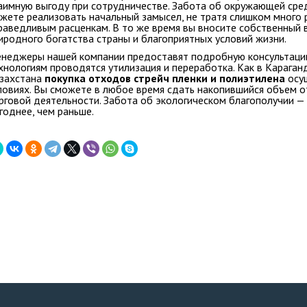
аимную выгоду при сотрудничестве. Забота об окружающей сре
жете реализовать начальный замысел, не тратя слишком много р
раведливым расценкам. В то же время вы вносите собственный 
иродного богатства страны и благоприятных условий жизни.
неджеры нашей компании предоставят подробную консультацию
хнологиям проводятся утилизация и переработка. Как в Караганд
захстана
покупка отходов стрейч пленки и полиэтилена
осущ
ловиях. Вы сможете в любое время сдать накопившийся объем 
рговой деятельности. Забота об экологическом благополучии —
годнее, чем раньше.