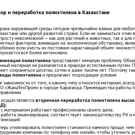
ор и переработка полиэтилена в Казахстане
рана окружающей среды сегодня чрезвычайно важна для любого
захстане или другой развитой стране. Если не заниматься этим 
просту невозможной — как для растений и животных, так и для 
метных факторов, влияющих на экологическую обстановку, явл
обенно если учесть их постоянно нарастающий объем: множест
пускается все более интенсивно.
илизация полиэтилена
представляет немалую проблему. Объяс
нный материал не разлагается в природе естественным путем. 
жет сохраняться десятки, сотни и даже тысячи лет. Поэтому та
ходы полиэтилена
и предлагают подходящие условия.
е зависимости от того, к какому типу относится материал, всег
О «ЖанаТехПром» в городе Караганда. Преимущества работы п
правлении:
осуществляется
вторичная переработка полиэтилена высоко
Д);
с материалом работают профессионалы своего дела;
работа лицензирована, соответствует законодательству РК и
ганизаций.
перь утилизировать полиэтилен становится намного проще, чем
трудникам компании по телефону или онлайн, чтобы уточнить ус