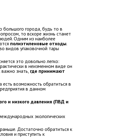
 большого города, будь то в
вопросом, то вскоре жизнь станет
людей. Одним из наиболее
яются
полиэтиленовые отходы
.
во видов упаковочной тары
няется это довольно легко:
Практически в неизменном виде он
к важно знать,
где принимают
да есть возможность обратиться в
редприятия в данном
го и низкого давления (ПВД и
 международных экологических
 раньше. Достаточно обратиться к
ловия и приступить к