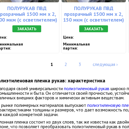
ПОЛУРУКАВ ПВД
ПОЛУРУКАВ ПВД
прозрачный 1500 мм х 2,
прозрачный 1500 мм х 2,
00 мкм (с осветлителем)
150 мкм (с осветлителем)
ЗАКАЗАТЬ
ЗАКАЗАТЬ
ена:
Цена:
инимальная
Минимальная
артия:
партия:
траницы
1
2
3
следующая ›
лиэтиленовая пленка рукав: характеристика
агодаря своей универсальности
полиэтиленовый рукав
широко п
омышленности и быта. Он отличается своей прочностью, устой
зличных внешних факторов и химически активным веществам.
 рынке полимерных материалов выпускают
полиэтиленовую пле
рактеристиками толщины и размеров, что дает возможность п
я каждой конкретной задачи.
лонная пленка состоит из двух слоев
, так же известна как
двойн
лоне
, что позволяет преобразовать полиэтиленовый рукав в п