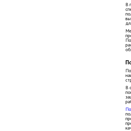
В 
сп
по
вы
дл
Ме
пр
По
ра
об
П
По
на
ст
В 
по
за
ра
По
по
пр
пр
ка