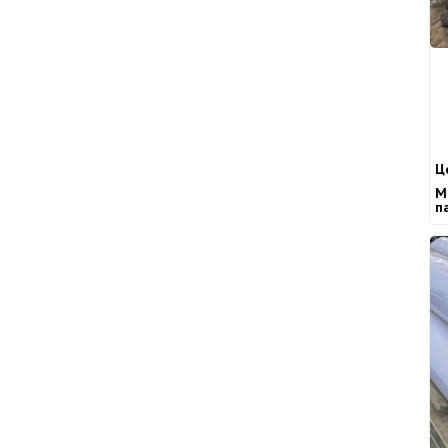
Ц
М
п