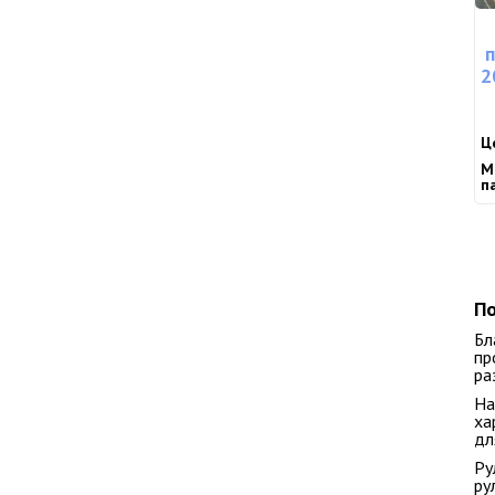
2
Ц
М
п
С
По
Бл
пр
ра
На
ха
дл
Ру
ру