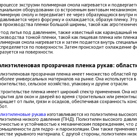
процессе экструзии полимерная смола нагревается и подвергает
ециальном оборудовании со встроенным винтовым механизмом
лимерную смолу и передвигает ее через образующуюся внутри н
давливается через форсунку и охлаждается, образуя пленку. Э
я производства пленки большой ширины, такой как агротехничес
тод литья под давлением, также известный как карандашный м
оизводства тонкой пленки, такой как пищевая пленка или пленка
лимерная смола нагревается и затем подается внутрь специаль
спределяется по поверхности. Затем происходит охлаждение фо
разуется на поверхности.
олиэтиленовая прозрачная пленка рукав: област
лиэтиленовая прозрачная пленка имеет множество областей пр
иболее универсальных материалов на рынке. Она используется в
роительство, сельское хозяйство, упаковку и другие отрасли.
строительстве пленка имеет широкий спектр применения. Она ис
крытия для окон и дверей во время строительных или ремонтны
щищает от пыли, грязи и осадков, обеспечивая сохранность кон
бот.
лиэтиленовые рукава
изготавливаются из полиэтилена высоког
лиэтилена низкого давления (ПНД). Полиэтилен высокого давле
очностью и устойчивостью к механическим повреждениям, что 
омышленности для гидро- и пароизоляции. Они также применяют
честве укрывного материала. С другой стороны, полиэтилен ни