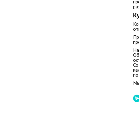
пр
ра
К
Ко
от
Пр
пр
На
Об
ос
Со
ка
по
Мы