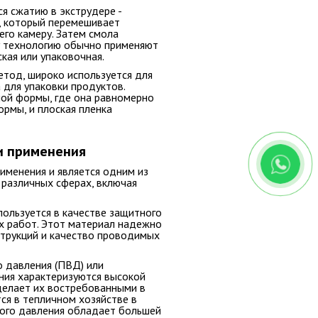
ся сжатию в экструдере -
, который перемешивает
его камеру. Затем смола
ту технологию обычно применяют
кая или упаковочная.
етод, широко используется для
 для упаковки продуктов.
ной формы, где она равномерно
рмы, и плоская пленка
и применения
именения и является одним из
 различных сферах, включая
пользуется в качестве защитного
х работ. Этот материал надежно
струкций и качество проводимых
о давления (ПВД) или
ния характеризуются высокой
делает их востребованными в
ся в тепличном хозяйстве в
зкого давления обладает большей