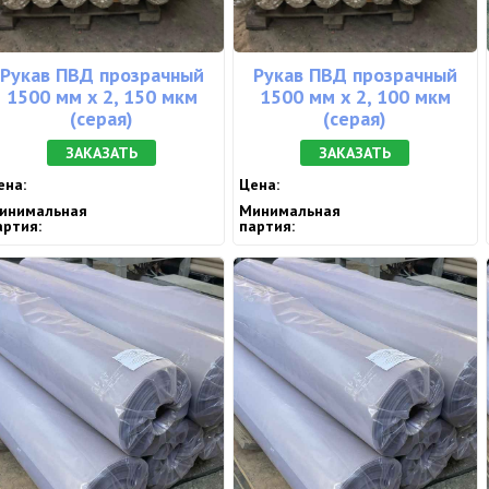
Рукав ПВД прозрачный
Рукав ПВД прозрачный
1500 мм х 2, 150 мкм
1500 мм х 2, 100 мкм
(серая)
(серая)
ЗАКАЗАТЬ
ЗАКАЗАТЬ
ена:
Цена:
инимальная
Минимальная
артия:
партия: