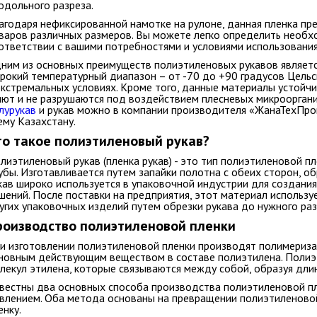
одольного разреза.
агодаря нефиксированной намотке на рулоне, данная пленка пр
варов различных размеров. Вы можете легко определить необх
ответствии с вашими потребностями и условиями использования
ним из основных преимуществ полиэтиленовых рукавов являет
рокий температурный диапазон – от -70 до +90 градусов Цельс
экстремальных условиях. Кроме того, данные материалы устойч
иют и не разрушаются под воздействием плесневых микроорган
лурукав
и рукав можно в компании производителя «ЖанаТехПром
ему Казахстану.
то такое полиэтиленовый рукав?
лиэтиленовый рукав (пленка рукав)
- это тип полиэтиленовой пл
убы.
Изготавливается путем запайки полотна с обеих сторон, об
кав широко используется в упаковочной индустрии для создани
шений. После поставки на предприятия, этот материал использу
угих упаковочных изделий путем обрезки рукава до нужного ра
роизводство полиэтиленовой пленки
и изготовлении полиэтиленовой пленки производят полимеризац
новным действующим веществом в составе полиэтилена. Полиэт
лекул этилена, которые связываются между собой, образуя дли
вестны два основных способа производства полиэтиленовой пле
влением. Оба метода основаны на превращении полиэтиленовой
енку.