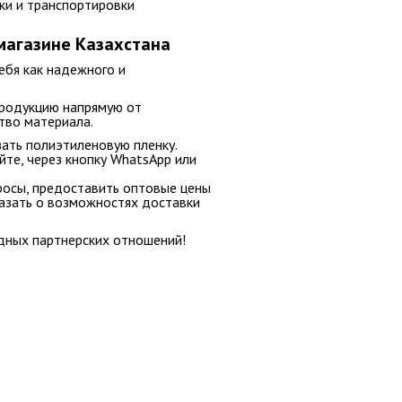
ки и транспортировки
магазине Казахстана
ебя как надежного и
продукцию напрямую от
тво материала.
зать полиэтиленовую пленку
.
те, через кнопку WhatsApp или
росы, предоставить
оптовые цены
казать о возможностях
доставки
дных партнерских отношений!