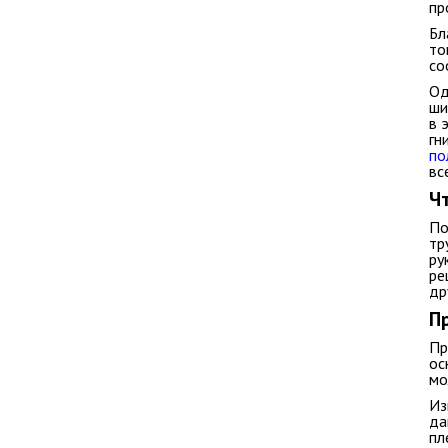
пр
Бл
то
со
Од
ши
в 
гн
по
вс
Ч
По
тр
ру
ре
др
П
Пр
ос
мо
Из
да
пл