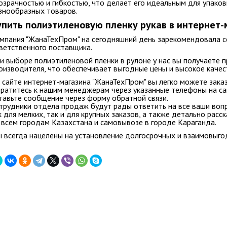
озрачностью и гибкостью, что делает его идеальным для упаков
знообразных товаров.
упить полиэтиленовую пленку рукав в интернет-
мпания "ЖанаТехПром" на сегодняшний день зарекомендовала с
ветственного поставщика.
и выборе полиэтиленовой пленки в рулоне у нас вы получаете 
оизводителя, что обеспечивает выгодные цены и высокое качес
 сайте интернет-магазина "ЖанаТехПром" вы легко можете
зака
ратитесь к нашим менеджерам через указанные телефоны на сай
тавьте сообщение через форму обратной связи.
трудники отдела продаж будут рады ответить на все ваши воп
к для мелких, так и для крупных заказов
, а также детально расс
 всем городам Казахстана и самовывозе в городе Караганда.
 всегда нацелены на установление долгосрочных и взаимовыго