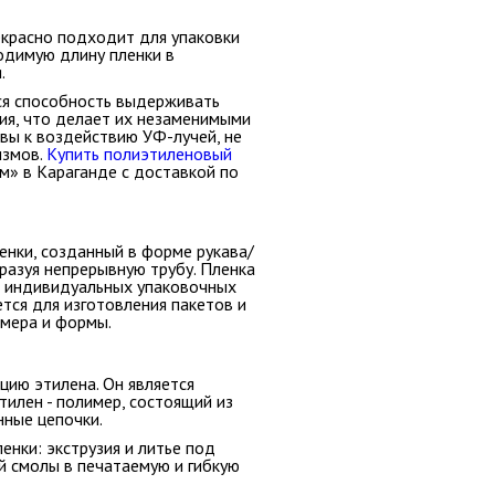
екрасно подходит для упаковки
одимую длину пленки в
.
ся способность выдерживать
ия, что делает их незаменимыми
ивы к воздействию УФ-лучей, не
измов.
Купить полиэтиленовый
» в Караганде с доставкой по
енки, созданный в форме рукава/
разуя непрерывную трубу.
Пленка
я индивидуальных упаковочных
ется для изготовления пакетов и
змера и формы.
ию этилена. Он является
илен - полимер, состоящий из
нные цепочки.
нки: экструзия и литье под
 смолы в печатаемую и гибкую