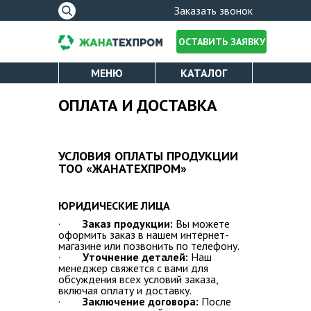
Форма
Заказать звонок
поиска
ОСТАВИТЬ ЗАЯВКУ
МЕНЮ
КАТАЛОГ
ПОЛИЭТИЛЕНОВАЯ ПЛЕНКА
О КОМПАНИИ
ОПЛАТА И ДОСТАВКА
Вы здесь
СТРЕЙЧ ПЛЕНКА
ЛИЦЕНЗИИ
УПАКОВОЧНЫЙ СКОТЧ
УСЛОВИЯ ОПЛАТЫ ПРОДУКЦИИ
ТОО «ЖАНАТЕХПРОМ»
ОПЛАТА И ДОСТАВКА
ПАКЕТЫ ДЛЯ МУСОРА
КАТАЛОГ
ЮРИДИЧЕСКИЕ ЛИЦА
·
Заказ продукции:
Вы можете
оформить заказ в нашем интернет-
УСЛУГИ
магазине или позвонить по телефону.
·
Уточнение деталей:
Наш
менеджер свяжется с вами для
НОВОСТИ
обсуждения всех условий заказа,
включая оплату и доставку.
·
Заключение договора:
После
ПРОИЗВОДСТВО