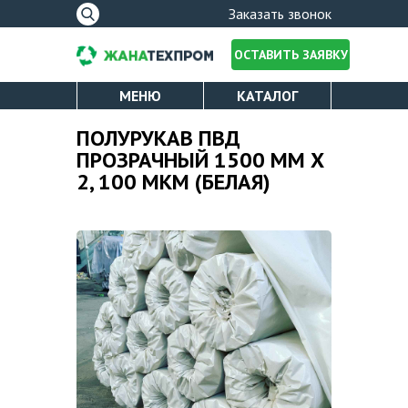
Форма
Заказать звонок
поиска
ОСТАВИТЬ ЗАЯВКУ
МЕНЮ
КАТАЛОГ
ПОЛИЭТИЛЕНОВАЯ ПЛЕНКА
О КОМПАНИИ
ПОЛУРУКАВ ПВД
Вы здесь
ПРОЗРАЧНЫЙ 1500 ММ Х
СТРЕЙЧ ПЛЕНКА
2, 100 МКМ (БЕЛАЯ)
ЛИЦЕНЗИИ
УПАКОВОЧНЫЙ СКОТЧ
ОПЛАТА И ДОСТАВКА
ПАКЕТЫ ДЛЯ МУСОРА
КАТАЛОГ
УСЛУГИ
НОВОСТИ
ПРОИЗВОДСТВО