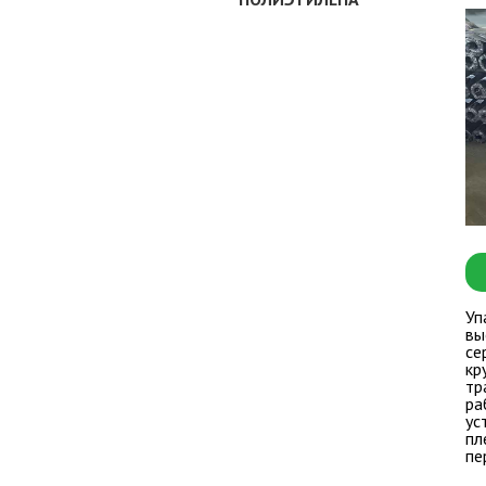
Уп
вы
се
кр
тр
ра
ус
пл
пе