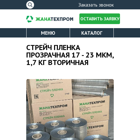
Форма
Заказать звонок
поиска
ОСТАВИТЬ ЗАЯВКУ
МЕНЮ
КАТАЛОГ
ПОЛИЭТИЛЕНОВАЯ ПЛЕНКА
О КОМПАНИИ
СТРЕЙЧ ПЛЕНКА
Вы здесь
ПРОЗРАЧНАЯ 17 - 23 МКМ,
СТРЕЙЧ ПЛЕНКА
1,7 КГ ВТОРИЧНАЯ
ЛИЦЕНЗИИ
УПАКОВОЧНЫЙ СКОТЧ
ОПЛАТА И ДОСТАВКА
ПАКЕТЫ ДЛЯ МУСОРА
КАТАЛОГ
УСЛУГИ
НОВОСТИ
ПРОИЗВОДСТВО