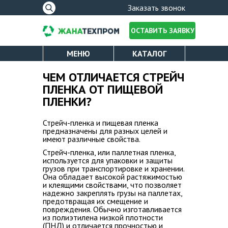
Форма
Заказать звонок
поиска
ОСТАВИТЬ ЗАЯВКУ
МЕНЮ
КАТАЛОГ
ПОЛИЭТИЛЕНОВАЯ ПЛЕНКА
О КОМПАНИИ
ЧЕМ ОТЛИЧАЕТСЯ СТРЕЙЧ
Вы здесь
ПЛЕНКА ОТ ПИЩЕВОЙ
СТРЕЙЧ ПЛЕНКА
ПЛЕНКИ?
ЛИЦЕНЗИИ
УПАКОВОЧНЫЙ СКОТЧ
Стрейч-пленка и пищевая пленка
ОПЛАТА И ДОСТАВКА
ПАКЕТЫ ДЛЯ МУСОРА
предназначены для разных целей и
имеют различные свойства.
КАТАЛОГ
Стрейч-пленка, или паллетная пленка,
используется для упаковки и защиты
грузов при транспортировке и хранении.
УСЛУГИ
Она обладает высокой растяжимостью
и клеящими свойствами, что позволяет
надежно закреплять грузы на паллетах,
предотвращая их смещение и
НОВОСТИ
повреждения. Обычно изготавливается
из полиэтилена низкой плотности
(ПНД) и отличается прочностью и
ПРОИЗВОДСТВО