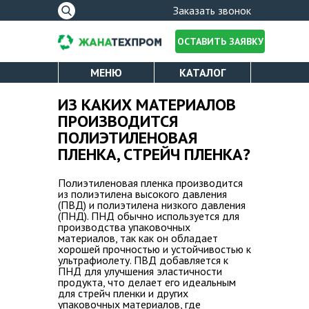
Форма
Заказать звонок
поиска
ОСТАВИТЬ ЗАЯВКУ
МЕНЮ
КАТАЛОГ
ПОЛИЭТИЛЕНОВАЯ ПЛЕНКА
О КОМПАНИИ
ИЗ КАКИХ МАТЕРИАЛОВ
Вы здесь
ПРОИЗВОДИТСЯ
СТРЕЙЧ ПЛЕНКА
ПОЛИЭТИЛЕНОВАЯ
ЛИЦЕНЗИИ
УПАКОВОЧНЫЙ СКОТЧ
ПЛЕНКА, СТРЕЙЧ ПЛЕНКА?
ОПЛАТА И ДОСТАВКА
ПАКЕТЫ ДЛЯ МУСОРА
Полиэтиленовая пленка производится
из полиэтилена высокого давления
КАТАЛОГ
(ПВД) и полиэтилена низкого давления
(ПНД). ПНД обычно используется для
производства упаковочных
материалов, так как он обладает
УСЛУГИ
хорошей прочностью и устойчивостью к
ультрафиолету. ПВД добавляется к
ПНД для улучшения эластичности
НОВОСТИ
продукта, что делает его идеальным
для стрейч пленки и других
упаковочных материалов, где
ПРОИЗВОДСТВО