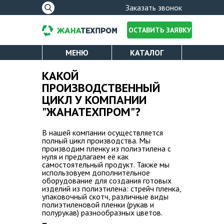
Форма
Заказать звонок
поиска
ОСТАВИТЬ ЗАЯВКУ
МЕНЮ
КАТАЛОГ
ПОЛИЭТИЛЕНОВАЯ ПЛЕНКА
О КОМПАНИИ
КАКОЙ
Вы здесь
ПРОИЗВОДСТВЕННЫЙ
СТРЕЙЧ ПЛЕНКА
ЦИКЛ У КОМПАНИИ
ЛИЦЕНЗИИ
УПАКОВОЧНЫЙ СКОТЧ
"ЖАНАТЕХПРОМ"?
ОПЛАТА И ДОСТАВКА
ПАКЕТЫ ДЛЯ МУСОРА
В нашей компании осуществляется
полный цикл производства. Мы
КАТАЛОГ
производим пленку из полиэтилена с
нуля и предлагаем её как
самостоятельный продукт. Также мы
использовуем дополнительное
УСЛУГИ
оборудование для создания готовых
изделий из полиэтилена: стрейч пленка,
упаковочный скотч, различные виды
НОВОСТИ
полиэтиленовой пленки (рукав и
полурукав) разнообразных цветов.
ПРОИЗВОДСТВО